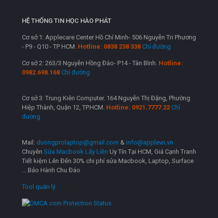
HỆ THỐNG TIN HỌC HÀO PHÁT
Cơ sở 1: Applecare Center Hồ Chí Minh- 506 Nguyễn Tri Phương
- P9 - Q10 - TP HCM.
Hotline: 0838 238 338
Chỉ đường
Cơ sở 2: 263/3 Nguyễn Hồng Đào- P14 - Tân Bình.
Hotline:
0982.698.168
Chỉ đường
Cơ sở 3: Trung Kiên Computer. 164 Nguyễn Thị Đặng, Phường
Hiệp Thành, Quận 12, TP.HCM.
Hotline: 0921.7777.22
Chỉ
đường
Mail:
duongprolaptop@gmail.com
&
info@applevn.vn
Chuyên
Sửa Macbook Lấy Liền
Uy Tín Tại HCM, Giá Cạnh Tranh
Tiết kiệm Lên Đến 30% chi phí sửa Macbook, Laptop, Surface
... Bảo Hành Chu Đáo
Tool quản lý