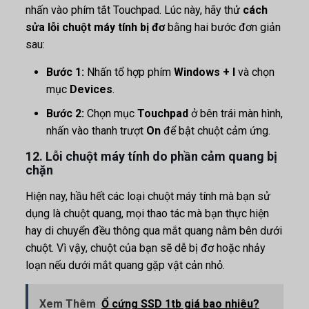
nhấn vào phím tắt Touchpad. Lúc này, hãy thử
cách
sửa lỗi chuột máy tính bị đơ
bằng hai bước đơn giản
sau:
Bước 1:
Nhấn tổ hợp phím
Windows + I
và chọn
mục
Devices
.
Bước 2:
Chọn mục
Touchpad
ở bên trái màn hình,
nhấn vào thanh trượt
On
để bật chuột cảm ứng.
12. Lỗi chuột máy tính do phần cảm quang bị
chặn
Hiện nay, hầu hết các loại chuột máy tính mà bạn sử
dụng là chuột quang, mọi thao tác mà bạn thực hiện
hay di chuyển đều thông qua mắt quang nằm bên dưới
chuột. Vì vậy, chuột của bạn sẽ dễ bị đơ hoặc nhảy
loạn nếu dưới mắt quang gặp vật cản nhỏ.
Xem Thêm
Ổ cứng SSD 1tb giá bao nhiêu?