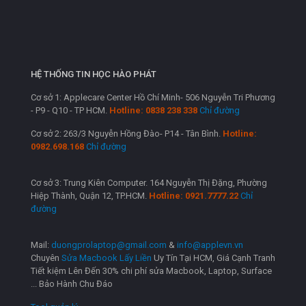
HỆ THỐNG TIN HỌC HÀO PHÁT
Cơ sở 1: Applecare Center Hồ Chí Minh- 506 Nguyễn Tri Phương
- P9 - Q10 - TP HCM.
Hotline: 0838 238 338
Chỉ đường
Cơ sở 2: 263/3 Nguyễn Hồng Đào- P14 - Tân Bình.
Hotline:
0982.698.168
Chỉ đường
Cơ sở 3: Trung Kiên Computer. 164 Nguyễn Thị Đặng, Phường
Hiệp Thành, Quận 12, TP.HCM.
Hotline: 0921.7777.22
Chỉ
đường
Mail:
duongprolaptop@gmail.com
&
info@applevn.vn
Chuyên
Sửa Macbook Lấy Liền
Uy Tín Tại HCM, Giá Cạnh Tranh
Tiết kiệm Lên Đến 30% chi phí sửa Macbook, Laptop, Surface
... Bảo Hành Chu Đáo