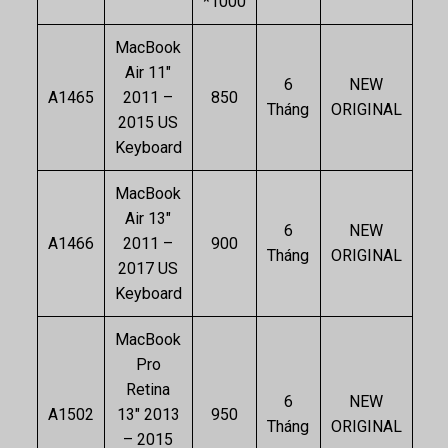
*1000
MacBook
Air 11″
6
NEW
A1465
2011 –
850
Tháng
ORIGINAL
2015 US
Keyboard
MacBook
Air 13″
6
NEW
A1466
2011 –
900
Tháng
ORIGINAL
2017 US
Keyboard
MacBook
Pro
Retina
6
NEW
A1502
13″ 2013
950
Tháng
ORIGINAL
– 2015