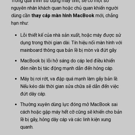
Trong quá trình sử dụng máy tính, sẽ có một số
nguyên nhân khách quan hoặc chủ quan khiến người
dùng cần
thay cáp màn hình MacBook
mới, chẳng
hạn như:
Lỗi thiết kế của nhà sản xuất, hoặc máy được sử
dụng trong thời gian dài. Tín hiệu nối màn hình với
mainboard thông qua bản lề bị mòn và đứt gãy.
MacBook bị lỗi hở sáng do cáp led điều khiển
đèn nền bị tác động mạnh dẫn đến hỏng cáp.
Máy bị rơi rớt, va đập quá mạnh làm gãy bản lề.
Nếu kéo dài thời gian sửa chữa sẽ dẫn đến việc
đứt dây cáp.
Thường xuyên dùng lực đóng mở MacBook sai
cách hoặc gập máy hết cỡ cũng sẽ khiến cho bản
lề bị gãy, hỏng dây cáp và các linh kiện xung
quanh.