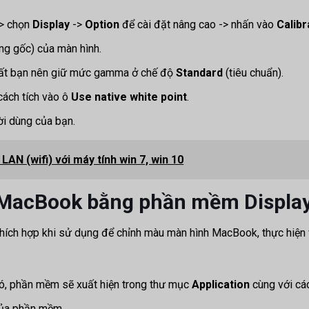
> chọn
Display
->
Option
để cài đặt nâng cao -> nhấn vào
Calibr
ng gốc) của màn hình.
hất bạn nên giữ mức gamma ở chế độ
Standard
(tiêu chuẩn).
cách tích vào ô
Use native white point
.
ời dùng của bạn.
AN (wifi) với máy tính win 7, win 10
MacBook bằng phần mềm Displa
thích hợp khi sử dụng để chỉnh màu màn hình MacBook, thực hiện 
ó, phần mềm sẽ xuất hiện trong thư mục
Application
cùng
với cá
 của phần mềm.