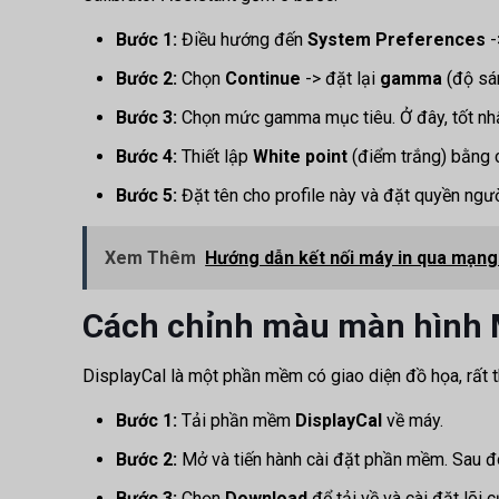
Bước 1:
Điều hướng đến
System Preferences
-
Bước 2:
Chọn
Continue
-> đặt lại
gamma
(độ sá
Bước 3:
Chọn mức gamma mục tiêu. Ở đây, tốt n
Bước 4:
Thiết lập
White point
(điểm trắng) bằng 
Bước 5:
Đặt tên cho profile này và đặt quyền ngư
Xem Thêm
Hướng dẫn kết nối máy in qua mạng L
Cách chỉnh màu màn hình 
DisplayCal là một phần mềm có giao diện đồ họa, rất 
Bước 1:
Tải phần mềm
DisplayCal
về máy.
Bước 2:
Mở và tiến hành cài đặt phần mềm. Sau đ
Bước 3:
Chọn
Download
để tải về và cài đặt lõi