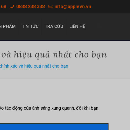
168
0838 238 338
info@applevn.vn
N PHẨM
TIN TỨC
TRA CỨU
LIÊN HỆ
và hiệu quả nhất cho bạn
ính xác và hiệu quả nhất cho bạn
Do tác động của ánh sáng xung quanh, đôi khi bạn