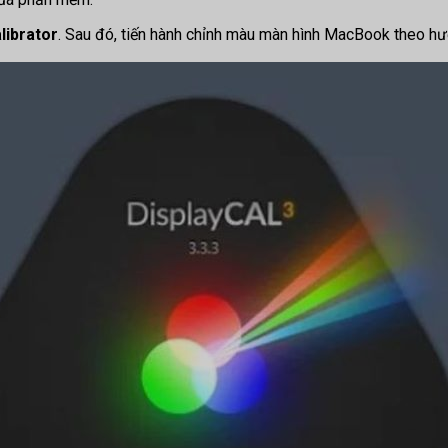
librator
. Sau đó, tiến hành chỉnh màu màn hình MacBook theo 