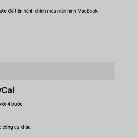
ate
để tiến hành chỉnh màu màn hình MacBook.
yCal
với 4 bước:
c công cụ khác.