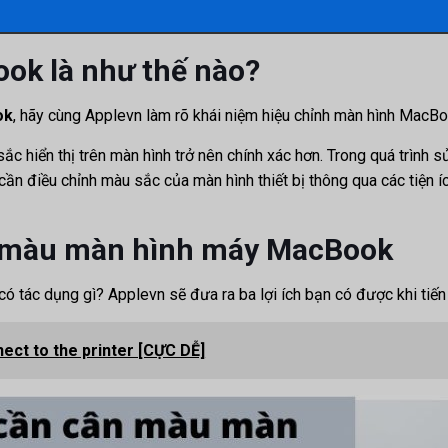
ok là như thế nào?
ok
, hãy cùng Applevn làm rõ khái niệm hiệu chỉnh màn hình MacBoo
sắc hiển thị trên màn hình trở nên chính xác hơn. Trong quá trìn
n cần điều chỉnh màu sắc của màn hình thiết bị thông qua các ti
ân màu màn hình máy MacBook
ó tác dụng gì? Applevn sẽ đưa ra ba lợi ích bạn có được khi tiế
ect to the printer [CỰC DỄ]