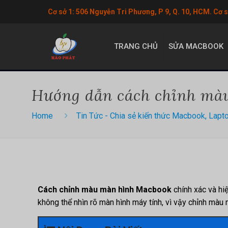
Cơ sở 1: 506 Nguyễn Tri Phương, P 9, Q. 10, HCM. Cơ 
TRANG CHỦ
SỬA MACBOOK
Hướng dẫn cách chỉnh màu
Home
Tin Tức - Chia sẻ kiến thức Macbook, Lapt
Cách chỉnh màu màn hình Macbook
chính xác và hi
không thể nhìn rõ màn hình máy tính, vì vậy chỉnh màu 