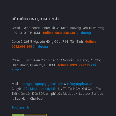
HỆ THỐNG TIN HỌC HÀO PHÁT
Cơ sở 1: Applecare Center Hồ Chí Minh- 506 Nguyễn Tri Phương
- P9 - Q10 - TP HCM.
Hotline: 0838 238 338
Chỉ đường
Cơ sở 2: 263/3 Nguyễn Hồng Đào- P14 - Tân Bình.
Hotline:
0982.698.168
Chỉ đường
Cơ sở 3: Trung Kiên Computer. 164 Nguyễn Thị Đặng, Phường
Hiệp Thành, Quận 12, TP.HCM.
Hotline: 0921.7777.22
Chỉ
đường
Mail:
duongprolaptop@gmail.com
&
info@applevn.vn
Chuyên
Sửa Macbook Lấy Liền
Uy Tín Tại HCM, Giá Cạnh Tranh
Tiết kiệm Lên Đến 30% chi phí sửa Macbook, Laptop, Surface
... Bảo Hành Chu Đáo
Tool quản lý