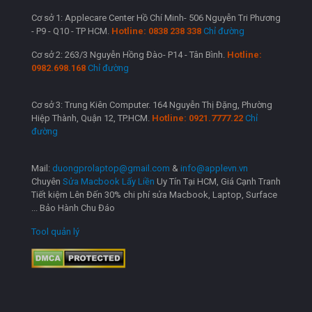
Cơ sở 1: Applecare Center Hồ Chí Minh- 506 Nguyễn Tri Phương
- P9 - Q10 - TP HCM.
Hotline: 0838 238 338
Chỉ đường
Cơ sở 2: 263/3 Nguyễn Hồng Đào- P14 - Tân Bình.
Hotline:
0982.698.168
Chỉ đường
Cơ sở 3: Trung Kiên Computer. 164 Nguyễn Thị Đặng, Phường
Hiệp Thành, Quận 12, TP.HCM.
Hotline: 0921.7777.22
Chỉ
đường
Mail:
duongprolaptop@gmail.com
&
info@applevn.vn
Chuyên
Sửa Macbook Lấy Liền
Uy Tín Tại HCM, Giá Cạnh Tranh
Tiết kiệm Lên Đến 30% chi phí sửa Macbook, Laptop, Surface
... Bảo Hành Chu Đáo
Tool quản lý