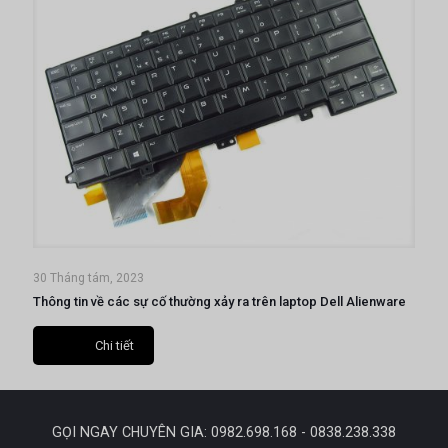
30 Tháng tám, 2023
Thông tin về các sự cố thường xảy ra trên laptop Dell Alienware
Chi tiết
GỌI NGAY CHUYÊN GIA: 0982.698.168 - 0838.238.338