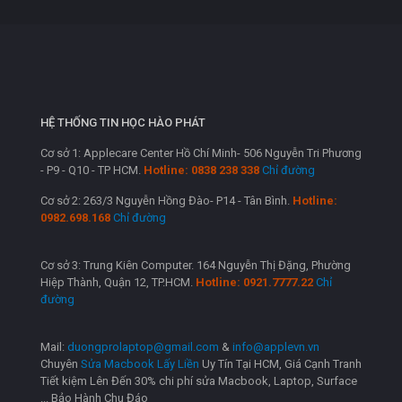
HỆ THỐNG TIN HỌC HÀO PHÁT
Cơ sở 1: Applecare Center Hồ Chí Minh- 506 Nguyễn Tri Phương
- P9 - Q10 - TP HCM.
Hotline: 0838 238 338
Chỉ đường
Cơ sở 2: 263/3 Nguyễn Hồng Đào- P14 - Tân Bình.
Hotline:
0982.698.168
Chỉ đường
Cơ sở 3: Trung Kiên Computer. 164 Nguyễn Thị Đặng, Phường
Hiệp Thành, Quận 12, TP.HCM.
Hotline: 0921.7777.22
Chỉ
đường
Mail:
duongprolaptop@gmail.com
&
info@applevn.vn
Chuyên
Sửa Macbook Lấy Liền
Uy Tín Tại HCM, Giá Cạnh Tranh
Tiết kiệm Lên Đến 30% chi phí sửa Macbook, Laptop, Surface
... Bảo Hành Chu Đáo