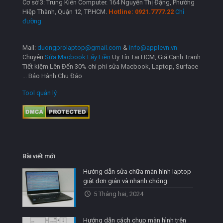
Cơ sở 3: Trung Kiên Computer. 164 Nguyễn Thị Đặng, Phường
Hiệp Thành, Quận 12, TP.HCM.
Hotline: 0921.7777.22
Chỉ
đường
Mail:
duongprolaptop@gmail.com
&
info@applevn.vn
Chuyên
Sửa Macbook Lấy Liền
Uy Tín Tại HCM, Giá Cạnh Tranh
Tiết kiệm Lên Đến 30% chi phí sửa Macbook, Laptop, Surface
... Bảo Hành Chu Đáo
Tool quản lý
Bài viết mới
Hướng dẫn sửa chữa màn hình laptop
giật đơn giản và nhanh chóng
5 Tháng hai, 2024
Hướng dẫn cách chụp màn hình trên