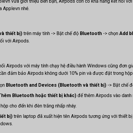
evn vừa giới thiệu đến bạn, Airpods còn có khả năng kết nối vớ
của Applevn nhé.
 thiết bị)
trên máy tính -> Bật chế độ
Bluetooth
-> chọn
Add b
ối với Airpods.
 nối Airpods với máy tính chạy hệ điều hành Windows cũng đơn gi
ạn cần đảm bảo Airpods không dưới 10% pin và được đặt trong hộ
họn
Bluetooth and Devices (Bluetooth và thiết bị)
-> Bật chế 
Thêm Bluetooth hoặc thiết bị khác)
để thêm Airpods vào danh 
 hộp cho đến khi đèn trắng nhấp nháy.
ết bị)
trên laptop đã xuất hiện tên Airpods tương ứng với thiết b
indows.