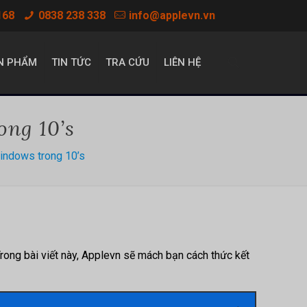
168
0838 238 338
info@applevn.vn
N PHẨM
TIN TỨC
TRA CỨU
LIÊN HỆ
ong 10’s
indows trong 10’s
rong bài viết này, Applevn sẽ mách bạn cách thức kết