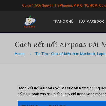
Cơ sở 1: 506 Nguyễn Tri Phương, P 9, Q. 10, HCM. Cơ 
TRANG CHỦ
SỬA MACBOOK
Cách kết nối Airpods với
Home
Tin Tức - Chia sẻ kiến thức Macbook, Lapt
Cách kết nối Airpods với MacBook
tưởng chừng đơn 
nối bluetooth cho hai thiết bị này chỉ trong vòng một 