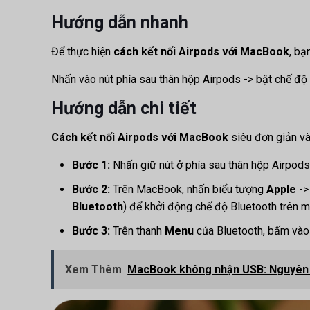
Hướng dẫn nhanh
Để thực hiện
cách kết nối Airpods với MacBook
, bạ
Nhấn vào nút phía sau thân hộp Airpods -> bật chế đ
Hướng dẫn chi tiết
Cách kết nối Airpods với MacBook
siêu đơn giản và
Bước 1:
Nhấn giữ nút ở phía sau thân hộp Airpod
Bước 2:
Trên MacBook, nhấn biểu tượng
Apple
->
Bluetooth
) để khởi động chế độ Bluetooth trên m
Bước 3:
Trên thanh
Menu
của Bluetooth, bấm vào
Xem Thêm
MacBook không nhận USB: Nguyên 