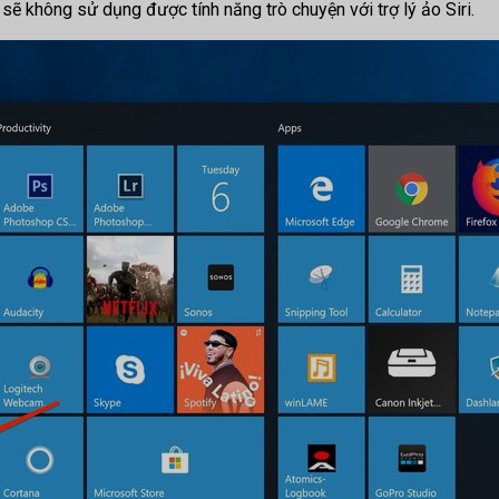
ạn sẽ không sử dụng được tính năng trò chuyện với trợ lý ảo Siri.