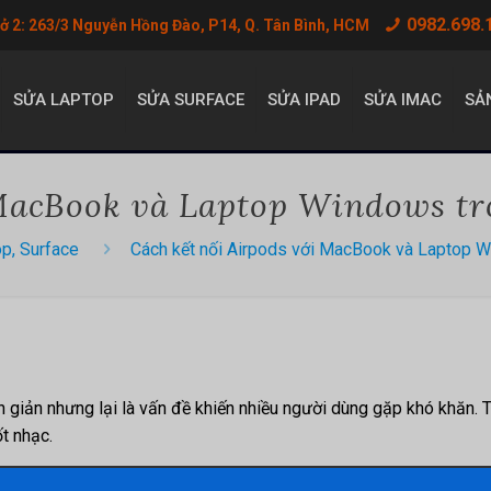
0982.698.
sở 2: 263/3 Nguyễn Hồng Đào, P14, Q. Tân Bình, HCM
SỬA LAPTOP
SỬA SURFACE
SỬA IPAD
SỬA IMAC
SẢ
 MacBook và Laptop Windows tr
op, Surface
Cách kết nối Airpods với MacBook và Laptop W
giản nhưng lại là vấn đề khiến nhiều người dùng gặp khó khăn. T
nốt nhạc.