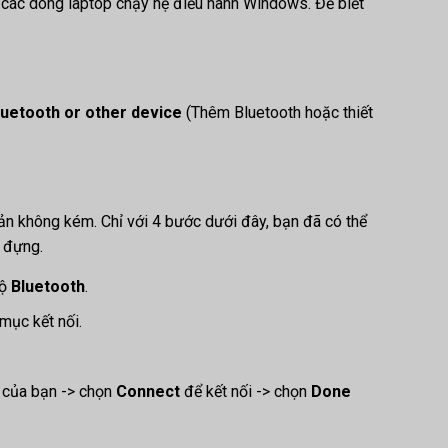
i các dòng laptop chạy hệ điều hành Windows. Để biết
luetooth or other device
(Thêm Bluetooth hoặc thiết
ản không kém. Chỉ với 4 bước dưới đây, bạn đã có thể
p đựng.
độ
Bluetooth
.
mục kết nối.
ị của bạn -> chọn
Connect
để kết nối -> chọn
Done