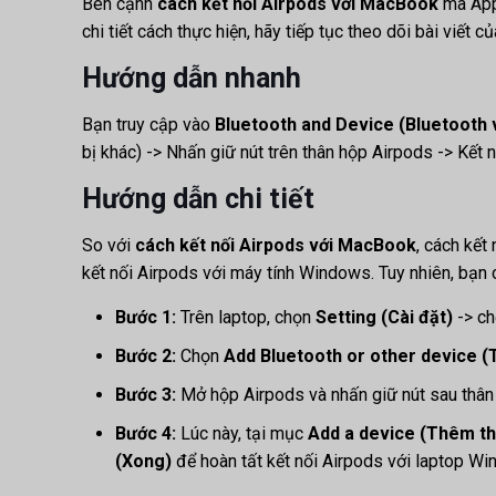
Bên cạnh
cách kết nối Airpods với MacBook
mà Appl
chi tiết cách thực hiện, hãy tiếp tục theo dõi bài viết 
Hướng dẫn nhanh
Bạn truy cập vào
Bluetooth and Device (Bluetooth và
bị khác) -> Nhấn giữ nút trên thân hộp Airpods -> Kết n
Hướng dẫn chi tiết
So với
cách kết nối Airpods với MacBook
, cách kết
kết nối Airpods với máy tính Windows. Tuy nhiên, b
Bước 1:
Trên laptop, chọn
Setting (Cài đặt)
-> c
Bước 2:
Chọn
Add Bluetooth or other device (
Bước 3:
Mở hộp Airpods và nhấn giữ nút sau thân
Bước 4:
Lúc này, tại mục
Add a device (Thêm thi
(Xong)
để hoàn tất kết nối Airpods với laptop W