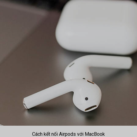
Cách kết nối Airpods với MacBook