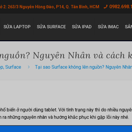
0982.698.
sở 2: 263/3 Nguyễn Hồng Đào, P14, Q. Tân Bình, HCM
SỬA LAPTOP
SỬA SURFACE
SỬA IPAD
SỬA IMAC
SẢ
n nguồn? Nguyên Nhân và cách 
op, Surface
Tại sao Surface không lên nguồn? Nguyên Nhân
hổ biến ở người dùng tablet. Với tình trạng này thì do nhiều nguy
tìm ra những nguyên nhân và hướng khắc phục khi gặp lỗi này nhé.