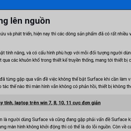
ng lên nguồn
ứu và phát triển, hiện nay thì các dòng sản phẩm đã có rất nhiều
 tính năng, và có cấu hình phù hợp với mỗi đối tượng người dùn
t qua các khuôn khổ trong thiết kế truyền thống, mang tới thiết bị
n đã từng gặp qua vấn đề việc không thể bật Surface khi cần làm 
tác thế nào thì màn hình vẫn không có phản hồi, thiết bị không t
tính, laptop trên win 7, 8, 10, 11 cực đơn giản
n là người dùng Surface và cũng đang gặp phải vấn đề Surface khô
 màn hình không khởi động thì có thể là do lỗi nguồn. Còn về các