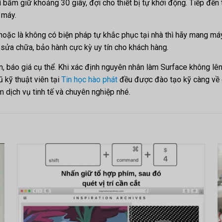
bấm giữ khoảng 30 giây, đợi cho thiết bị tự khởi động. Tiếp đến 
ở máy.
hoặc là không có biện pháp tự khắc phục tại nhà thì hãy mang m
 sửa chữa, bảo hành cực kỳ uy tín cho khách hàng.
ấn, báo giá cụ thể. Khi xác định nguyên nhân làm Surface không lê
ũ kỹ thuật viên tại
Tin học hào phát
đều được đào tạo kỹ càng về c
ệm dịch vụ tinh tế và chuyên nghiệp nhé.