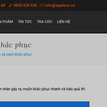
168
0838 238 338
info@applevn.vn
N PHẨM
TIN TỨC
TRA CỨU
LIÊN HỆ
khắc phục
 và cách khắc phục
ên nhân gây ra, muốn khắc phục nhanh và hiệu quả thì