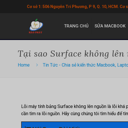
Cơ sở 1: 506 Nguyễn Tri Phương, P 9, Q. 10, HCM. Cơ 
TRANG CHỦ
SỬA MACBOOK
Tại sao Surface không lê
Home
Tin Tức - Chia sẻ kiến thức Macbook, Lapt
Lỗi máy tính bảng Surface không lên nguồn là lỗi khá p
cần tìm ra lỗi nguồn. Hãy cùng chúng tôi tìm hiểu để 