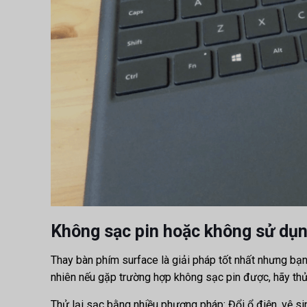
Không sạc pin hoặc không sử dụ
Thay bàn phím surface là giải pháp tốt nhất nhưng bạ
nhiên nếu gặp trường hợp không sạc pin được, hãy th
Thử lại sạc bằng nhiều phương pháp: Đổi ổ điện, vệ si