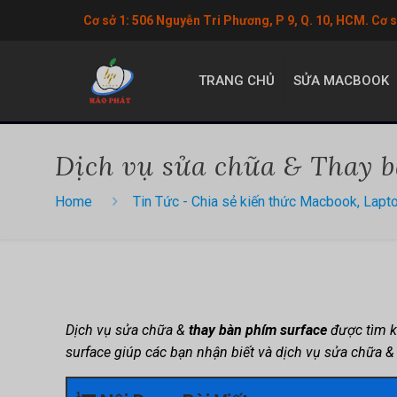
Cơ sở 1: 506 Nguyễn Tri Phương, P 9, Q. 10, HCM. Cơ 
TRANG CHỦ
SỬA MACBOOK
Dịch vụ sửa chữa & Thay b
Home
Tin Tức - Chia sẻ kiến thức Macbook, Lapt
Dịch vụ sửa chữa &
thay bàn phím surface
được tìm ki
surface giúp các bạn nhận biết và dịch vụ sửa chữa & t