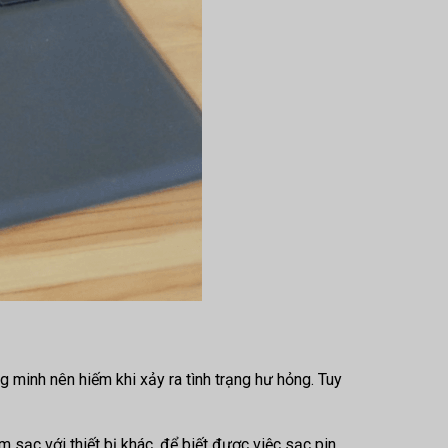
 minh nên hiếm khi xảy ra tình trạng hư hỏng. Tuy
 sạc với thiết bị khác, để biết được việc sạc pin