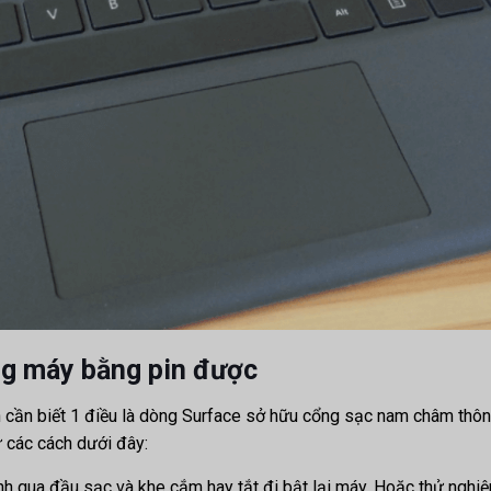
ng máy bằng pin được
n cần biết 1 điều là dòng Surface sở hữu cổng sạc nam châm thông
ử các cách dưới đây:
nh qua đầu sạc và khe cắm hay tắt đi bật lại máy. Hoặc thử nghiệm