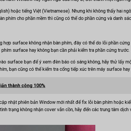
ish) hoặc tiếng Việt (Vietnamese). Nhưng khi không thấy hai ng
 bàn phím cho phần mềm thì cũng có thể do phần cứng và danh sác
ng hợp surface không nhận bàn phím, đây có thể do lỗi phần cứng
àn phím surface hay không bạn cần phải kiểm tra phần cứng trước.
vào surface bạn để ý xem đèn báo có sáng không, hãy thử lấy mộ
phím, bạn cũng có thể kiểm tra cổng tiếp xúc trên máy surface h
 giản thành công 100%
ử cập nhật phiên bản Window mới nhất để fix lỗi bàn phím hoặc k
tình trạng không nhận cover vẫn cồn, hãy đến các trung tâm dịch 