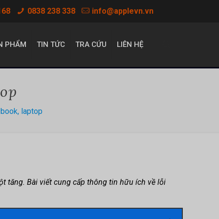
168
0838 238 338
info@applevn.vn
N PHẨM
TIN TỨC
TRA CỨU
LIÊN HỆ
top
 book, laptop
tăng. Bài viết cung cấp thông tin hữu ích về lỗi