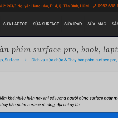
0982.698.
sở 2: 263/3 Nguyễn Hồng Đào, P14, Q. Tân Bình, HCM
SỬA LAPTOP
SỬA SURFACE
SỬA IPAD
SỬA IMAC
SẢ
àn phím surface pro, book, lap
op, Surface
Dịch vụ sửa chữa & Thay bàn phím surface pro,
ếm khá nhiều hiện nay khi số lượng người dùng surface ngày một 
hay bàn phím surface rõ ràng, địa chỉ uy tín