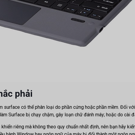
mắc phải
m surface có thể phân loại do phần cứng hoặc phần mềm. Đối với
làm Surface bị chạy chậm, gây loạn chữ đánh máy; hoặc do cài 
u khiển riêng mà không theo quy chuẩn nhất định, nên bạn hãy kiể
iều hành Window hay ngôn ngữ của máy bị đổi thành một ngôn ng