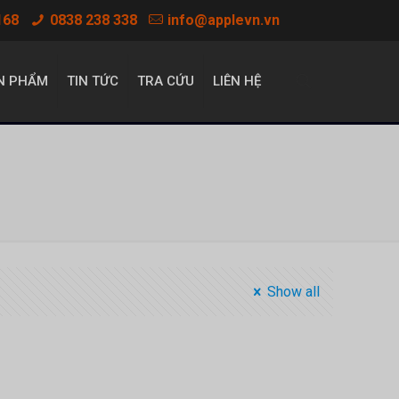
168
0838 238 338
info@applevn.vn
N PHẨM
TIN TỨC
TRA CỨU
LIÊN HỆ
Show all