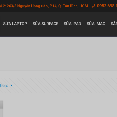
0982.698.
sở 2: 263/3 Nguyễn Hồng Đào, P14, Q. Tân Bình, HCM
SỬA LAPTOP
SỬA SURFACE
SỬA IPAD
SỬA IMAC
SẢ
thors