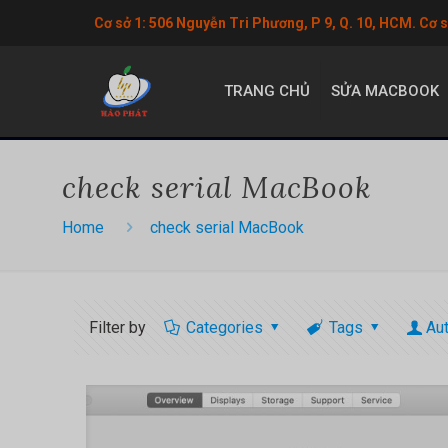
Cơ sở 1: 506 Nguyễn Tri Phương, P 9, Q. 10, HCM. Cơ 
TRANG CHỦ
SỬA MACBOOK
check serial MacBook
Home
check serial MacBook
Filter by
Categories
Tags
Au