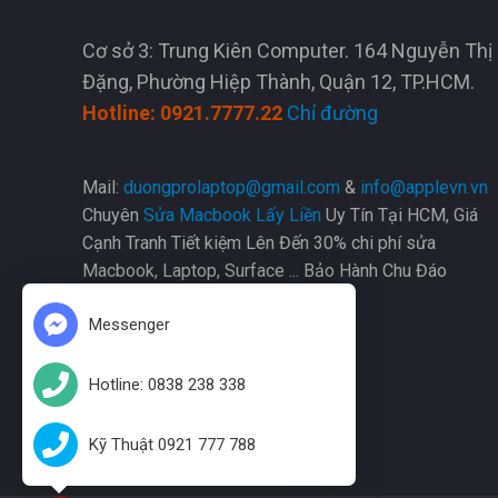
Cơ sở 3: Trung Kiên Computer. 164 Nguyễn Thị
Đặng, Phường Hiệp Thành, Quận 12, TP.HCM.
Hotline: 0921.7777.22
Chỉ đường
Mail:
duongprolaptop@gmail.com
&
info@applevn.vn
Chuyên
Sửa Macbook Lấy Liền
Uy Tín Tại HCM, Giá
Cạnh Tranh Tiết kiệm Lên Đến 30% chi phí sửa
Macbook, Laptop, Surface ... Bảo Hành Chu Đáo
Tool quản lý
Messenger
Hotline: 0838 238 338
Kỹ Thuật 0921 777 788