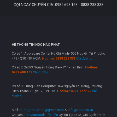
GỌI NGAY CHUYÊN GIA: 0982.698.168 - 0838.238.338
HỆ THỐNG TIN HỌC HÀO PHÁT
Cơ sở 1: Applecare Center Hồ Chí Minh- 506 Nguyễn Tri Phương
- P9 - Q10 - TP HCM.
Hotline: 0838 238 338
Chỉ đường
Cơ sở 2: 263/3 Nguyễn Hồng Đào- P14 - Tân Bình.
Hotline:
0982.698.168
Chỉ đường
Cơ sở 3: Trung Kiên Computer. 164 Nguyễn Thị Đặng, Phường
Hiệp Thành, Quận 12, TP.HCM.
Hotline: 0921.7777.22
Chỉ
đường
Mail:
duongprolaptop@gmail.com
&
info@applevn.vn
Chuyên
Sửa Macbook Lấy Liền
Uy Tín Tại HCM, Giá Cạnh Tranh