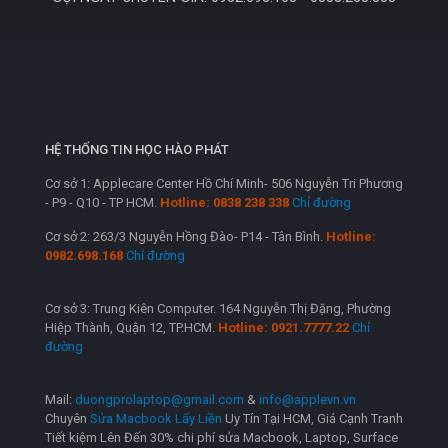
HỆ THỐNG TIN HỌC HÀO PHÁT
Cơ sở 1: Applecare Center Hồ Chí Minh- 506 Nguyễn Tri Phương
- P9 - Q10 - TP HCM.
Hotline: 0838 238 338
Chỉ đường
Cơ sở 2: 263/3 Nguyễn Hồng Đào- P14 - Tân Bình.
Hotline:
0982.698.168
Chỉ đường
Cơ sở 3: Trung Kiên Computer. 164 Nguyễn Thị Đặng, Phường
Hiệp Thành, Quận 12, TP.HCM.
Hotline: 0921.7777.22
Chỉ
đường
Mail:
duongprolaptop@gmail.com
&
info@applevn.vn
Chuyên
Sửa Macbook Lấy Liền
Uy Tín Tại HCM, Giá Cạnh Tranh
Tiết kiệm Lên Đến 30% chi phí sửa Macbook, Laptop, Surface