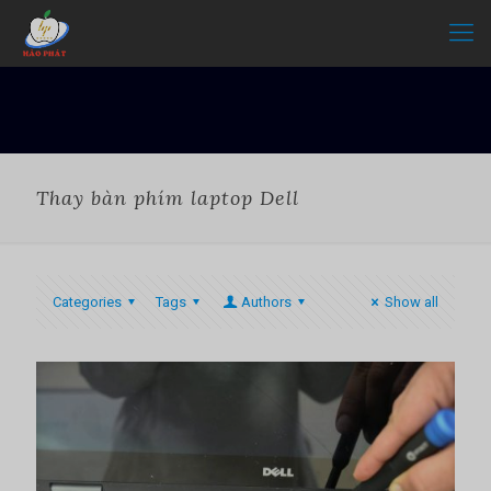
Thay bàn phím laptop Dell
Categories
Tags
Authors
Show all