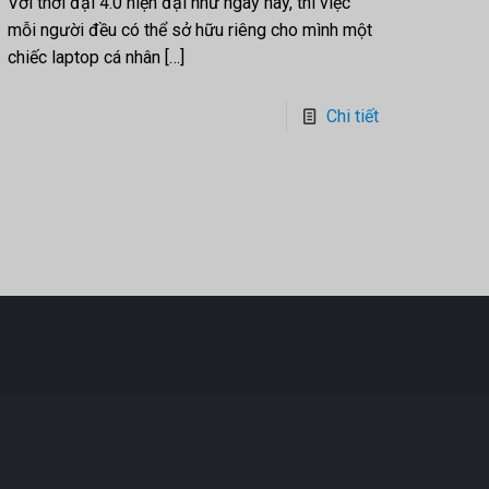
Với thời đại 4.0 hiện đại như ngày nay, thì việc
mỗi người đều có thể sở hữu riêng cho mình một
chiếc laptop cá nhân
[…]
Chi tiết