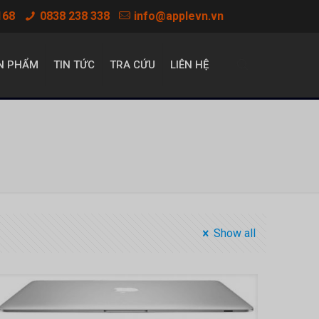
168
0838 238 338
info@applevn.vn
N PHẨM
TIN TỨC
TRA CỨU
LIÊN HỆ
Show all