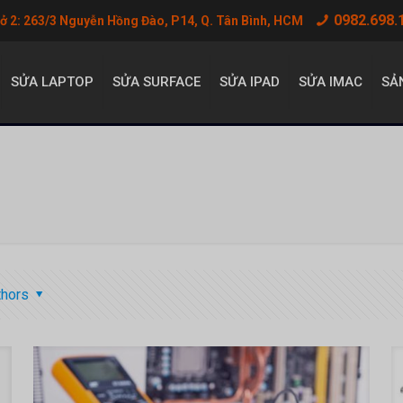
0982.698.
sở 2: 263/3 Nguyễn Hồng Đào, P14, Q. Tân Bình, HCM
SỬA LAPTOP
SỬA SURFACE
SỬA IPAD
SỬA IMAC
SẢ
thors