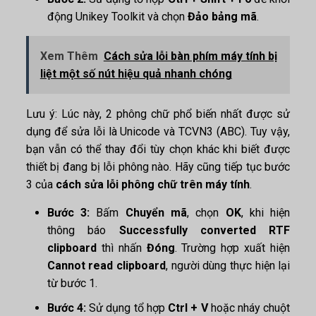
động Unikey Toolkit và chọn
Đảo bảng mã
.
Xem Thêm
Cách sửa lỗi bàn phím máy tính bị
liệt một số nút hiệu quả nhanh chóng
Lưu ý: Lúc này, 2 phông chữ phổ biến nhất được sử
dụng để sửa lỗi là Unicode và TCVN3 (ABC). Tuy vậy,
bạn vẫn có thể thay đổi tùy chọn khác khi biết được
thiết bị đang bị lỗi phông nào. Hãy cũng tiếp tục bước
3 của
cách sửa lỗi phông chữ trên máy tính
.
Bước 3:
Bấm
Chuyển mã
, chọn
OK
, khi hiện
thông báo
Successfully converted RTF
clipboard
thì nhấn
Đóng
. Trường hợp xuất hiện
Cannot read clipboard
, người dùng thực hiện lại
từ bước 1.
Bước 4:
Sử dụng tổ hợp
Ctrl + V
hoặc nháy chuột