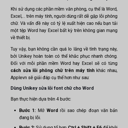
Khi sử dụng các phần mềm văn phòng, cụ thể là Word,
Excel,… trên máy tính, người dùng rất dễ gặp lỗi phông
chữ. Và vấn đề này có tỷ lệ xuất hiện cao nếu bạn tải
một tệp Word hay Excel bất kỳ trên không gian mạng
về thiết bị.
Tuy vậy, bạn không cần quá lo lắng về tình trạng này,
bởi Unikey hoàn toàn có thể khắc phục nhanh chóng.
Đối với mỗi phần mềm Word hay Excel sẽ có từng
cách sửa lỗi phông chữ trên máy tính
khác nhau,
Applevn sẽ giải đáp cụ thể hơn như sau:
Dùng Unikey sửa lỗi font chữ cho Word
Bạn thực hiện dựa trên 4 bước:
Bước 1:
Mở
Word
rồi sao chép đoạn văn bản
đang bị lỗi.
Bước 2:
Sử dụng tổ hợp
Ctrl + Shift + F6
để khởi