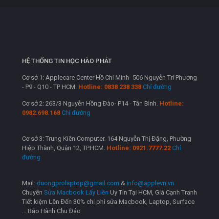
HỆ THỐNG TIN HỌC HÀO PHÁT
Cơ sở 1: Applecare Center Hồ Chí Minh- 506 Nguyễn Tri Phương
- P9 - Q10 - TP HCM.
Hotline: 0838 238 338
Chỉ đường
Cơ sở 2: 263/3 Nguyễn Hồng Đào- P14 - Tân Bình.
Hotline:
0982.698.168
Chỉ đường
Cơ sở 3: Trung Kiên Computer. 164 Nguyễn Thị Đặng, Phường
Hiệp Thành, Quận 12, TP.HCM.
Hotline: 0921.7777.22
Chỉ
đường
Mail:
duongprolaptop@gmail.com
&
info@applevn.vn
Chuyên
Sửa Macbook Lấy Liền
Uy Tín Tại HCM, Giá Cạnh Tranh
Tiết kiệm Lên Đến 30% chi phí sửa Macbook, Laptop, Surface
... Bảo Hành Chu Đáo