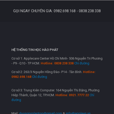
GỌI NGAY CHUYÊN GIA: 0982.698.168 - 0838.238.338
HỆ THỐNG TIN HỌC HÀO PHÁT
Cơ sở 1: Applecare Center Hồ Chí Minh- 506 Nguyễn Tri Phương
- P9 - Q10 - TP HCM.
Hotline: 0838 238 338
Chỉ đường
Cơ sở 2: 263/3 Nguyễn Hồng Đào- P14 - Tân Bình.
Hotline:
0982.698.168
Chỉ đường
Cơ sở 3: Trung Kiên Computer. 164 Nguyễn Thị Đặng, Phường
Hiệp Thành, Quận 12, TP.HCM.
Hotline: 0921.7777.22
Chỉ
đường
Mail:
duongprolaptop@gmail.com
&
info@applevn.vn