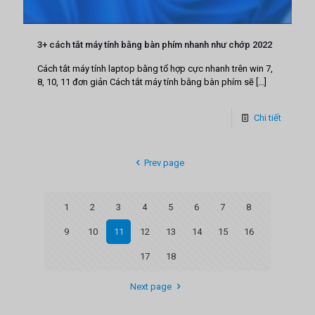
3+ cách tắt máy tính bằng bàn phím nhanh như chớp 2022
Cách tắt máy tính laptop bằng tổ hợp cực nhanh trên win 7,
8, 10, 11 đơn giản Cách tắt máy tính bằng bàn phím sẽ
[…]
Chi tiết
Prev page
1
2
3
4
5
6
7
8
9
10
11
12
13
14
15
16
17
18
Next page